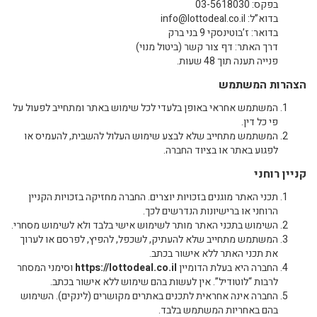
בפקס: 03-5618030
בדוא”ל: info@lottodeal.co.il
בדואר: ז’בוטינסקי 9 בני ברק
דרך האתר: דף צור קשר (ביטול מנוי)
פנייה תענה תוך 48 שעות.
הצהרות המשתמש
המשתמש אחראי באופן בלעדי לכל שימוש באתר ומתחייב לפעול על
פי כל דין.
המשתמש מתחייב שלא לבצע שימוש העלול להשבית, להעמיס או
לפגוע באתר או בציוד החברה.
קניין רוחני
תכני האתר מוגנים בזכויות יוצרים. החברה מחזיקה בזכויות הקניין
הרוחני או ברישיונות הנדרשים לכך.
השימוש בתכני האתר מותר לשימוש אישי בלבד ולא לשימוש מסחרי.
המשתמש מתחייב שלא להעתיק, לשכפל, להפיץ, לפרסם או לערוך
את תכני האתר ללא אישור בכתב.
החברה היא בעלת הדומיין
https://lottodeal.co.il
וסימני המסחר
לרבות “לוטודיל”. אין לעשות בהם שימוש ללא אישור בכתב.
החברה אינה אחראית לתכנים באתרים מקושרים (לינקים). השימוש
בהם באחריות המשתמש בלבד.