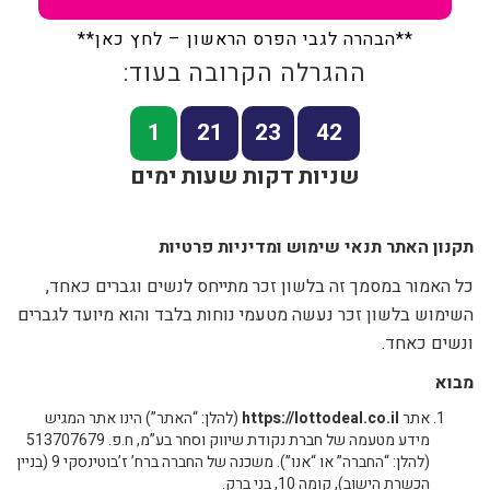
**הבהרה לגבי הפרס הראשון – לחץ כאן**
ההגרלה הקרובה בעוד:
1
21
23
42
שניות
דקות
שעות
ימים
תקנון האתר תנאי שימוש ומדיניות פרטיות
כל האמור במסמך זה בלשון זכר מתייחס לנשים וגברים כאחד,
השימוש בלשון זכר נעשה מטעמי נוחות בלבד והוא מיועד לגברים
ונשים כאחד.
מבוא
אתר
https://lottodeal.co.il
(להלן: “האתר”) הינו אתר המגיש
מידע מטעמה של חברת נקודת שיווק וסחר בע”מ, ח.פ. 513707679
(להלן: “החברה” או “אנו”). משכנה של החברה ברח’ ז’בוטינסקי 9 (בניין
הכשרת הישוב), קומה 10, בני ברק.