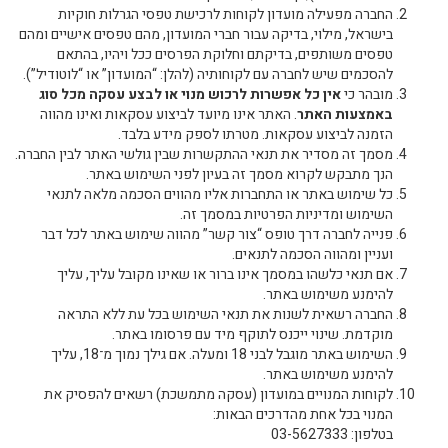
החברה מפעילה מועדון לקוחות לרכישת טפסי הגרלות חוקיות
בישראל, מילוי, בדיקה עבור חברי המועדון, מהם טפסים אישיים ומהם
טפסים משותפים, בדיקתם וחלוקת הפרסים ככל ויהיו, בהתאם
להסכמים שיש לחברה עם לקוחותיה (להלן: “המועדון” או “לוטודיל”).
מובהר כי
אין כל אפשרות לרכוש מנוי או לבצע עסקה מכל סוג
באמצעות האתר
. האתר אינו מיועד לביצוע עסקאות ואינו מהווה
הזמנה לביצוע עסקאות. מטרתו לספק מידע בלבד.
מסמך זה מסדיר את תנאי ההתקשרות שבין גולשי האתר לבין החברה.
הנך מתבקש לקרוא מסמך זה בעיון לפני השימוש באתר.
כל שימוש באתר או התחברות אליו מהווים הסכמה מלאה לתנאי
השימוש ומדיניות הפרטיות במסמך זה.
פנייה לחברה דרך טופס “צור קשר” מהווה שימוש באתר לכל דבר
ועניין ומהווה הסכמה לתנאים.
אם תנאי כלשהו במסמך אינו ברור או שאינו מקובל עליך, עליך
להימנע משימוש באתר.
החברה רשאית לשנות את תנאי השימוש בכל עת ללא התראה
מוקדמת. שינוי ייכנס לתוקף מיד עם פרסומו באתר.
השימוש באתר מוגבל לבני 18 ומעלה. אם גילך נמוך מ־18, עליך
להימנע משימוש באתר.
לקוחות המנויים במועדון (עסקה מתמשכת) רשאים להפסיק את
המנוי בכל אחת מהדרכים הבאות:
בטלפון: 03-5627333