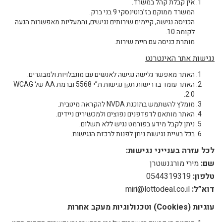
אין קבלת קהל במשרד.
המשרד ממוקם בז’בוטינסקי 9 בני ברק.
הכניסה נגישה, קיימים שירותים נגישים, והמעליות מאפשרות הגעה
לקומה 10.
מותרת כניסה עם חיית שירות.
נגישות אתר האינטרנט
האתר מאפשר גלישה נגישה לאנשים עם מוגבלויות ולמבוגרים.
האתר עומד בדרישות תקן נגישות ת”י 5568 וברמת AA של WCAG
2.0.
מומלץ להשתמש בתוכנת NVDA להקראה מיטבית.
האתר מותאם לדפדפנים נפוצים ולמכשירים ניידים.
ניתן לקבל מידע בפורמט נגיש ללא תשלום.
בכל בעיית נגישות ניתן לפנות לרכזת הנגישות.
לכל עזרה בענייני נגישות:
שם:
מירי מורגנשטרן
טלפון:
0544319319
דוא”ל:
miri@lottodeal.co.il
עוגיות (Cookies) וטכנולוגיות מעקב אחרות