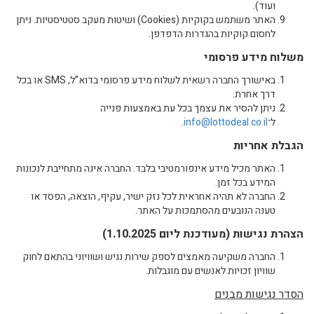
ועוד).
האתר משתמש בקוקיות (Cookies) ושיטות מעקב סטטיסטיות. ניתן
לחסום קוקיות בהגדרות הדפדפן.
משלוח מידע פרסומי
באישורך החברה רשאית לשלוח מידע פרסומי בדוא”ל, SMS או בכל
דרך אחרת.
ניתן להסיר את עצמך בכל עת באמצעות פנייה
ל־
info@lottodeal.co.il
.
הגבלת אחריות
האתר מכיל מידע אינפורמטיבי בלבד. החברה אינה מתחייבת לנכונות
המידע בכל זמן.
החברה לא תהיה אחראית לכל נזק ישיר, עקיף, הוצאה, הפסד או
טענה הנובעים מהסתמכות על האתר.
הצהרת נגישות (מעודכנת ליום 1.10.2025)
החברה משקיעה מאמצים לספק שירות נגיש ושוויוני בהתאם לחוק
שוויון זכויות לאנשים עם מוגבלות.
הסדר נגישות מבנים