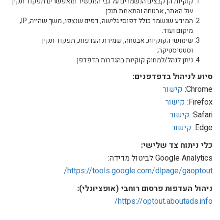
קוקיות הן קבצים הנשמרים על גבי המכשיר ומאפשרים תפקוד תקין
של האתר, אבטחה והתאמת תוכן.
המידע שנשמר כולל דפוסי גלישה, דפים שנצפו, משך שהייה, IP,
מיקום ועוד.
שימושי הקוקיות: אבטחה, שמירת העדפות, תפקוד תקין
וסטטיסטיקה.
ניתן לנהל/למחוק קוקיות בהגדרות הדפדפן.
סיוע לניהול בדפדפנים:
Chrome:
קישור
Firefox:
קישור
Safari:
קישור
Edge:
קישור
כלי ניתוח צד שלישי:
Google Analytics לביטול מדידה:
https://tools.google.com/dlpage/gaoptout/
ניהול העדפות פרסום רוחבי (אופציונלי):
https://optout.aboutads.info/